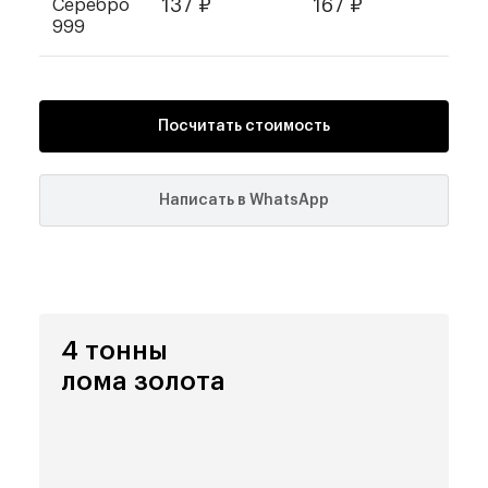
137
₽
167
₽
Серебро
999
Посчитать стоимость
Написать в WhatsApp
4 тонны
лома золота